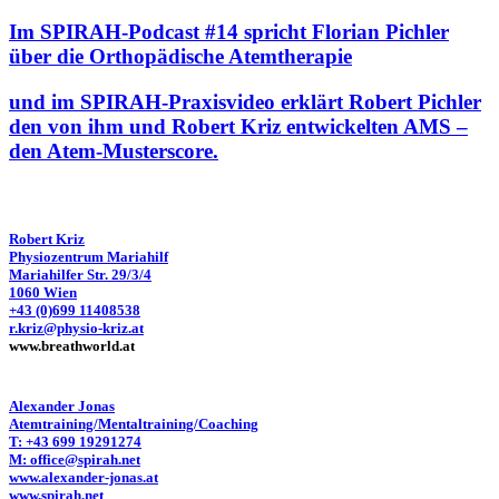
Im SPIRAH-Podcast #14 spricht Florian Pichler
über die Orthopädische Atemtherapie
und im SPIRAH-Praxisvideo erklärt Robert Pichler
den von ihm und Robert Kriz entwickelten AMS –
den Atem-Musterscore.
Robert Kriz
Physiozentrum Mariahilf
Mariahilfer Str. 29/3/4
1060 Wien
+43 (0)699 11408538
r.kriz@physio-kriz.at
www.breathworld.at
Alexander Jonas
Atemtraining/Mentaltraining/Coaching
T: +43 699 19291274
M: office@spirah.net
www.alexander-jonas.at
www.spirah.net