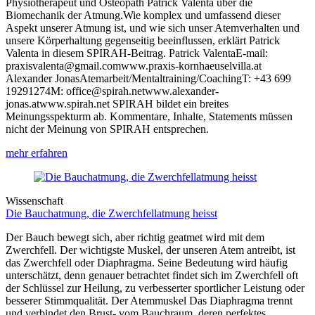
Physiotherapeut und Osteopath Patrick Valenta über die
Biomechanik der Atmung.Wie komplex und umfassend dieser
Aspekt unserer Atmung ist, und wie sich unser Atemverhalten und
unsere Körperhaltung gegenseitig beeinflussen, erklärt Patrick
Valenta in diesem SPIRAH-Beitrag. Patrick ValentaE-mail:
praxisvalenta@gmail.comwww.praxis-kornhaeuselvilla.at
Alexander JonasAtemarbeit/Mentaltraining/CoachingT: +43 699
19291274M: office@spirah.netwww.alexander-
jonas.atwww.spirah.net SPIRAH bildet ein breites
Meinungsspekturm ab. Kommentare, Inhalte, Statements müssen
nicht der Meinung von SPIRAH entsprechen.
mehr erfahren
Wissenschaft
Die Bauchatmung, die Zwerchfellatmung heisst
Der Bauch bewegt sich, aber richtig geatmet wird mit dem
Zwerchfell. Der wichtigste Muskel, der unseren Atem antreibt, ist
das Zwerchfell oder Diaphragma. Seine Bedeutung wird häufig
unterschätzt, denn genauer betrachtet findet sich im Zwerchfell oft
der Schlüssel zur Heilung, zu verbesserter sportlicher Leistung oder
besserer Stimmqualität. Der Atemmuskel Das Diaphragma trennt
und verbindet den Brust- vom Bauchraum, deren perfektes…