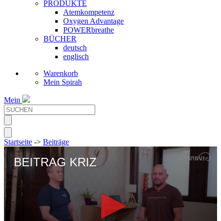
PRODUKTE
Atemkompetenz
Oxygen Advantage
POWERbreathe
BÜCHER
deutsch
englisch
Warenkorb
Mein Spirah
Mein
Startseite
->
Beiträge
BEITRAG KRIZ