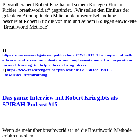
Physiotherapeut Robert Kriz hat mit seinem Kollegen Florian
Pichler „breathworld.at“ gegründet. „Wir stellen den Einfluss der
gelenkten Atmung in den Mittelpunkt unserer Behandlung“,
beschreibt Robert Kriz die von ihm und seinem Kollegen enwickelte
,Breathworld Methode‘.
1)
https://www.researchgate.net/publication/372937037_The_impact_of_self-
efficacy_and_stress_on_intention_and_implementation_of_a_respiration-
focused_training_to_help_others_during_stress
2)
https://www.researchgate.net/publication/379330335_BAT_-
_bewusstes_Atemtraining
Das ganze Interview mit Robert Kriz gibts als
SPIRAH-Podcast #15
Wenn sie mehr über breathworld.at und die Breathworld-Methode
erfahren wollen: