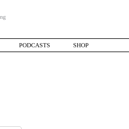
ung
PODCASTS
SHOP
BREATHWORLD
VIDEO
CTICE
AUDIO
ONLINE
PRODUKTE
BÜCHER