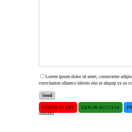
Lorem ipsum dolor sit amet, consectetur adipis
exercitation ullamco laboris nisi ut aliquip ex e
Send
ERROR ALERT
ERROR SUCCESS
P
sdafadsf