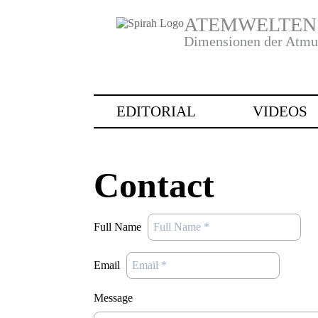
ATEMWELTEN
Dimensionen der Atm
EDITORIAL
VIDEOS
GESUNDHEIT
BEITRÄGE
Contact
WISSENSCHAFT
PRAXIS
WARENKORB
MENSCHEN
BEST PRA
MEIN SPIRAH
Full Name
SPORT
Email
Message