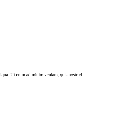
ENGLISCH
POWERBREATHE
aliqua. Ut enim ad minim veniam, quis nostrud