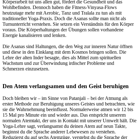
Körperarbeit tut uns allen gut, fördert die Gesundheit und das
Wohlbefinden. Dennoch haben die Fitness-Vinyasa-Flows
heutzutage mehr mit Aerobic, Tanz und Tralala zu tun als mit
traditioneller Yoga-Praxis. Doch die Asanas sollte man nicht als
Turnunterricht verstehen. Sie setzen ein Verständnis für den Körper
voraus. Die Körperhaltungen der Übungen sollen vorhandene
Energie kanalisieren und lenken.
Die Asanas sind Haltungen, die den Weg zur inneren Natur öffnen
und diese in den Einklang mit dem Kosmos bringen sollen. Die
Lehre der alten Inder besagte, dies als Mittel zum spirituellen
Wachstum und zur Überwindung irdischer Probleme und
Schmerzen einzusetzen.
Den Atem verlangsamen und den Geist beruhigen
Doch bleiben wir – im Sinne von Patanjali – bei der Atmung als
erster Methode zur Beruhigung unseres Geistes und betrachten, wie
sie die Wahrnehmung beeinflusst. Normalerweise atmen wir 12 bis
15 Mal pro Minute ein und wieder aus. Das entspricht unserem
normalen Atemtakt, der uns in Kontakt mit unserer Umwelt hält. Die
Yoga-Lehre sagt, verlangsamst du deinen Atem auf neun Takte,
beginnst du die Sprache anderer Lebewesen zu verstehen.
Reduzierst du auf sechs Atemzüge, verstehst du die Sprache der